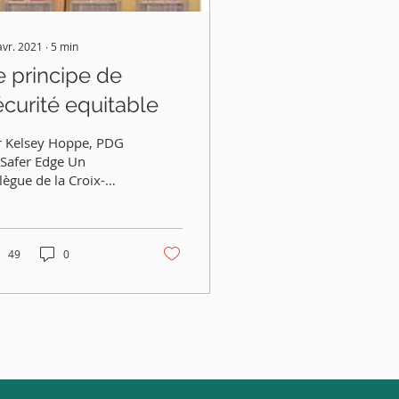
avr. 2021
∙
5
min
e principe de
écurité equitable
r Kelsey Hoppe, PDG
 Safer Edge Un
lègue de la Croix-
uge britannique m'a
t découvrir le principe
la sécurité
itable....
49
0