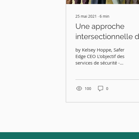
25 mai 2021
∙
6
min
Une approche
intersectionnelle 
la sécurité
by Kelsey Hoppe, Safer
Edge CEO L'objectif des
services de sécurité -
que ce soit par un
gouvernement ou une
organisation - est la...
100
0