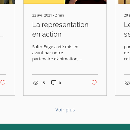
22 avr. 2021
∙
2
min
20 
La représentation
L
de
en action
s
Safer Edge a été mis en
pa
avant par notre
de
partenaire d'animation,
col
VYOND, pour notre
Ro
travail visant à faire de la
fai
représentation
de 
culturelle...
équ
15
0
Voir plus