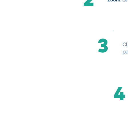
3
Cl
pa