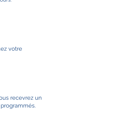
uez votre
ous recevrez un
m programmés.