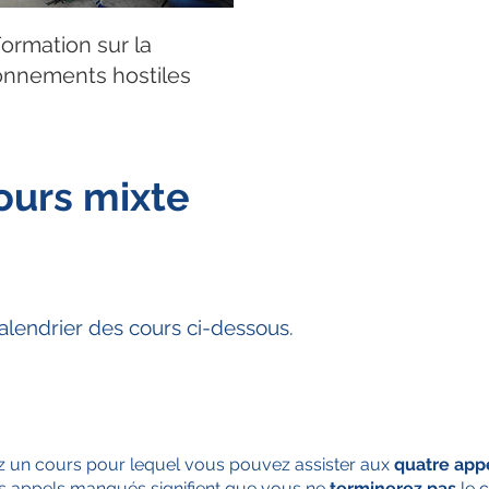
ormation sur la
ronnements hostiles
ours mixte
alendrier des cours ci-dessous.
z un cours pour lequel vous pouvez assister aux
quatre app
es appels manqués signifient que vous ne
terminerez pas
le c