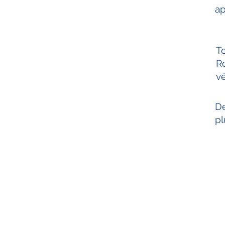
ap
T
Ro
vé
De
pl