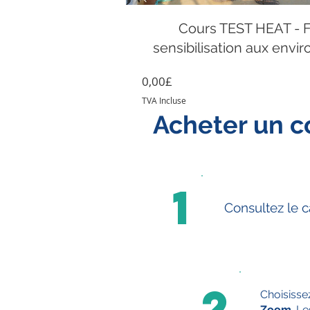
Cours TEST HEAT - F
sensibilisation aux envi
Prix
0,00£
TVA Incluse
Acheter un c
1
Consultez le c
2
Choisisse
Zoom
. L