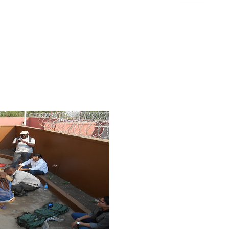
Suivre les
Suivre les
modules 1-6
modules 7-12
Second appel
Appel Zoom
Zoom d'une
initial d'une
heure
heure