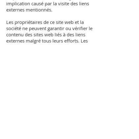
implication causé par la visite des liens
externes mentionnés.
Les propriétaires de ce site web et la
société ne peuvent garantir ou vérifier le
contenu des sites web liés à des liens
externes malgré tous leurs efforts. Les
utilisateurs doivent donc savoir qu'ils
cliquent sur les liens externes à leurs
propres risques et que ce site web et ses
propriétaires ne peuvent être tenus
responsables des dommages ou
implications causés par la visite des
liens externes mentionnés.
Plateformes de médias
sociaux
La communication, l'engagement et les
actions entreprises par le biais des
plateformes de médias sociaux externes
auxquelles participent ce site web, la