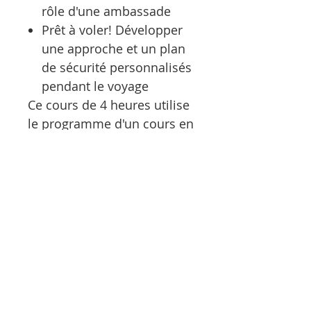
rôle d'une ambassade
Prêt à voler! Développer
une approche et un plan
de sécurité personnalisés
pendant le voyage
Ce cours de 4 heures utilise
le programme d'un cours en
personne d'une journée
créé par une équipe
d'apprentissage et de
développement dirigée par
des femmes avec plus de 50
ans d'expérience cumulative
de voyages internationaux
dans des environnements à
faible et à haut risque. La