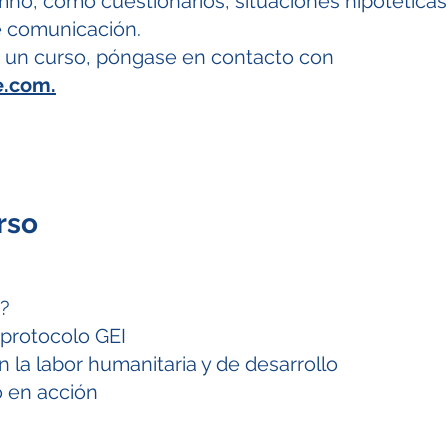
mno, como cuestionarios, situaciones hipotéticas,
e comunicación.
e un curso, póngase en contacto con
e.com
.
rso
a?
protocolo GEI
 la labor humanitaria y de desarrollo
o en acción